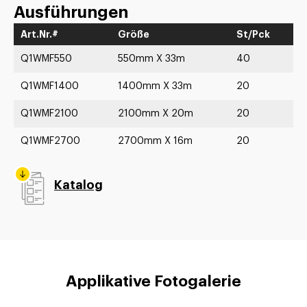
Ausführungen
Art.Nr.#
Größe
St/Pck
Q1WMF550
550mm X 33m
40
Q1WMF1400
1400mm X 33m
20
Q1WMF2100
2100mm X 20m
20
Q1WMF2700
2700mm X 16m
20
Katalog
Applikative Fotogalerie