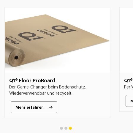
Q1® Floor ProBoard
Q1®
Der Game-Changer beim Bodenschutz.
Perf
Wiederverwendbar und recycelt.
M
Mehr erfahren