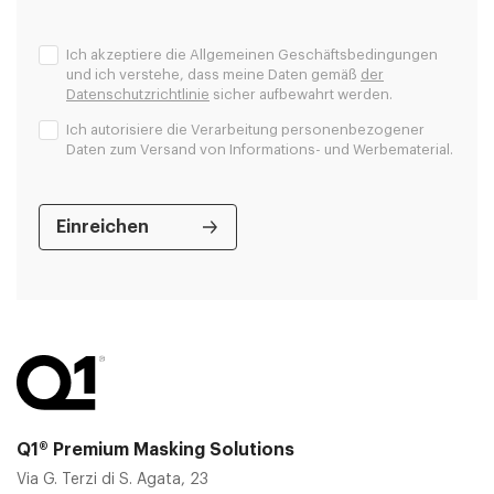
Ich akzeptiere die Allgemeinen Geschäftsbedingungen
und ich verstehe, dass meine Daten gemäß
der
Datenschutzrichtlinie
sicher aufbewahrt werden.
Ich autorisiere die Verarbeitung personenbezogener
Daten zum Versand von Informations- und Werbematerial.
Q1® Premium Masking Solutions
Via G. Terzi di S. Agata, 23