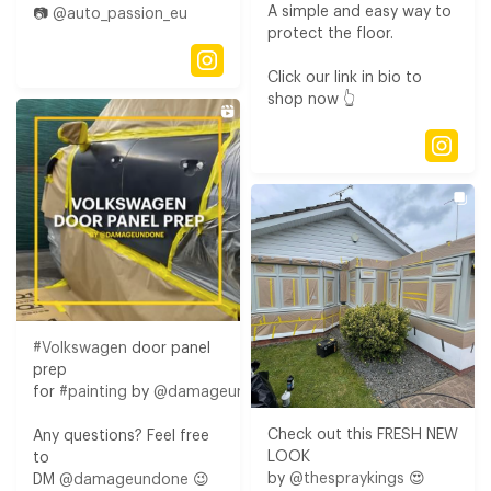
A simple and easy way to
📷
@auto_passion_eu
protect the floor.​
Click our link in bio to
shop now 👆⁠
#Volkswagen
door panel
prep
for
#painting
by
@damageundone
Check out this FRESH NEW
Any questions? Feel free
LOOK
to
by
@thespraykings
😍​
DM
@damageundone
😉