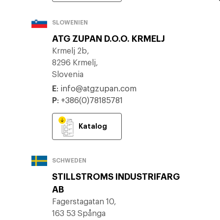
SLOWENIEN
ATG ZUPAN D.O.O. KRMELJ
Krmelj 2b,
8296 Krmelj,
Slovenia
E
:
info@atgzupan.com
P
:
+386(0)78185781
Katalog
SCHWEDEN
STILLSTROMS INDUSTRIFARG
AB
Fagerstagatan 10,
163 53 Spånga