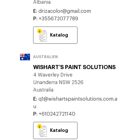
Albania
E
:
drizacolor@gmail.com
P
:
+355672077789
Katalog
AUSTRALIEN
WISHART’S PAINT SOLUTIONS
4 Waverley Drive
Unanderra NSW 2526
Australia
E
:
q1@wishartspaintsolutions.com.a
u
P
:
+610242721140
Katalog