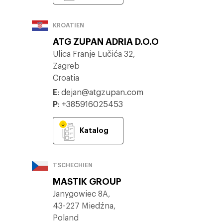
KROATIEN
ATG ZUPAN ADRIA D.O.O
Ulica Franje Lučića 32,
Zagreb
Croatia
E
:
dejan@atgzupan.com
P
:
+385916025453
Katalog
TSCHECHIEN
MASTIK GROUP
Janygowiec 8A,
43-227 Miedźna,
Poland