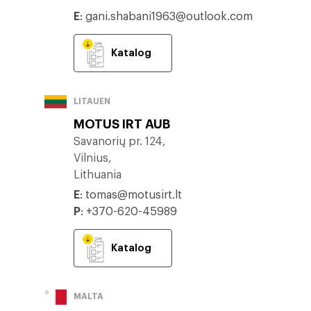
E
:
gani.shabani1963@outlook.com
Katalog
LITAUEN
MOTUS IRT AUB
Savanorių pr. 124,
Vilnius,
Lithuania
E
:
tomas@motusirt.lt
P
:
+370-620-45989
Katalog
MALTA