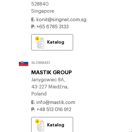
528840
Singapore
E
:
konit@singnet.com.sg
P
:
+65 6785 3133
Katalog
SLOWAKEI
MASTIK GROUP
Janygowiec 8A,
43-227 Miedźna,
Poland
E
:
info@mastik.com
P
:
+48 513 016 912
Katalog