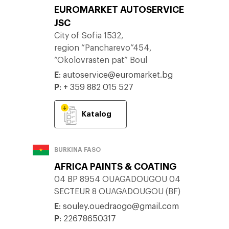
EUROMARKET AUTOSERVICE
JSC
City of Sofia 1532,
region “Pancharevo”454,
“Okolovrasten pat” Boul
E
:
autoservice@euromarket.bg
P
:
+ 359 882 015 527
Katalog
BURKINA FASO
AFRICA PAINTS & COATING
04 BP 8954 OUAGADOUGOU 04
SECTEUR 8 OUAGADOUGOU (BF)
E
:
souley.ouedraogo@gmail.com
P
:
22678650317