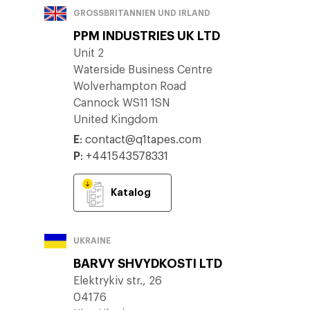
GROSSBRITANNIEN UND IRLAND
PPM INDUSTRIES UK LTD
Unit 2
Waterside Business Centre
Wolverhampton Road
Cannock WS11 1SN
United Kingdom
E
:
contact@q1tapes.com
P
:
+441543578331
Katalog
UKRAINE
BARVY SHVYDKOSTI LTD
Elektrykiv str., 26
04176