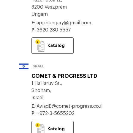
Tüzér utca 12,
8200 Veszprém
Ungarn
E
:
apphungary@gmail.com
P
:
3620 280 5557
Katalog
ISRAEL
COMET & PROGRESS LTD
1 HaHaruv St.,
Shoham,
Israel
E
:
AviadB@comet-progress.co.il
P
:
+972-3-5655202
Katalog