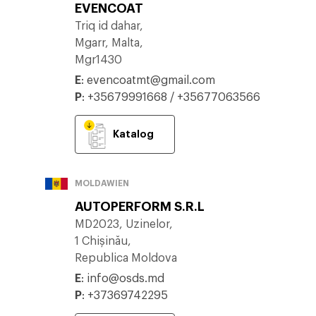
EVENCOAT
Triq id dahar,
Mgarr, Malta,
Mgr1430
E
:
evencoatmt@gmail.com
P
:
+35679991668 / +35677063566
Katalog
MOLDAWIEN
AUTOPERFORM S.R.L
MD2023, Uzinelor,
1 Chișinău,
Republica Moldova
E
:
info@osds.md
P
:
+37369742295