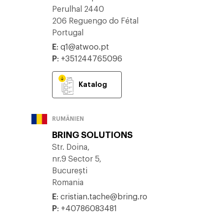
Perulhal 2440
206 Reguengo do Fétal
Portugal
E
:
q1@atwoo.pt
P
:
+351244765096
Katalog
RUMÄNIEN
BRING SOLUTIONS
Str. Doina,
nr.9 Sector 5,
București
Romania
E
:
cristian.tache@bring.ro
P
:
+40786083481