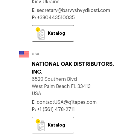
Kiev Ukraine
E
:
secretary@barvyshvydkosti.com
P
:
+380443510035
Katalog
USA
NATIONAL OAK DISTRIBUTORS,
INC.
6529 Southern Blvd
West Palm Beach FL 33413
USA
E
:
contactUSA@q1tapes.com
P
:
+1 (561) 478-2711
Katalog