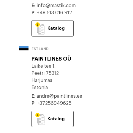
E
:
info@mastik.com
P
:
+48 513 016 912
Katalog
ESTLAND
PAINTLINES OÜ
Läike tee 1,
Peetri 75312
Harjumaa
Estonia
E
:
andre@paintlines.ee
P
:
+37256949625
Katalog