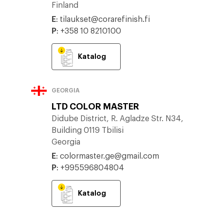
Finland
E
:
tilaukset@corarefinish.fi
P
:
+358 10 8210100
Katalog
GEORGIA
LTD COLOR MASTER
Didube District, R. Agladze Str. N34,
Building 0119 Tbilisi
Georgia
E
:
colormaster.ge@gmail.com
P
:
+995596804804
Katalog