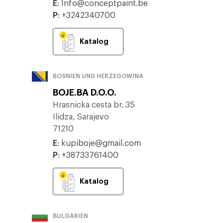
E
:
Info@conceptpaint.be
P
:
+3242340700
Katalog
BOSNIEN UND HERZEGOWINA
BOJE.BA D.O.O.
Hrasnicka cesta br. 35
Ilidza, Sarajevo
71210
E
:
kupiboje@gmail.com
P
:
+38733761400
Katalog
BULGARIEN