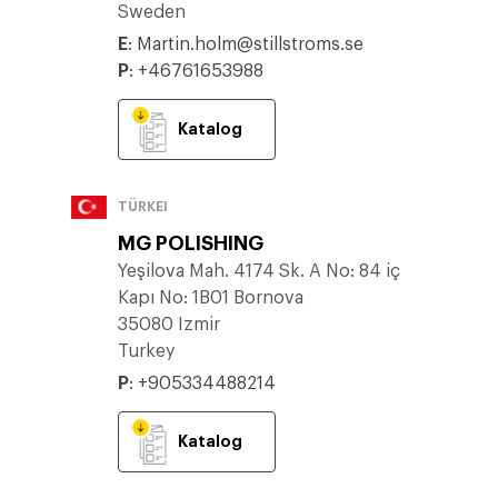
Sweden
E
:
Martin.holm@stillstroms.se
P
:
+46761653988
Katalog
TÜRKEI
MG POLISHING
Yeşilova Mah. 4174 Sk. A No: 84 iç
Kapı No: 1B01 Bornova
35080 Izmir
Turkey
P
:
+905334488214
Katalog