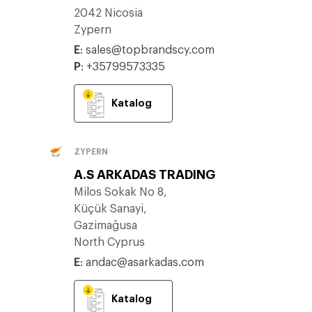
2042 Nicosia
Zypern
E
:
sales@topbrandscy.com
P
:
+35799573335
Katalog
ZYPERN
A.S ARKADAS TRADING
Milos Sokak No 8,
Küçük Sanayi,
Gazimağusa
North Cyprus
E
:
andac@asarkadas.com
Katalog