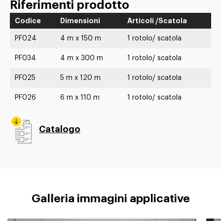
Riferimenti prodotto
Codice
Dimensioni
Articoli /Scatola
PF024
4 m x 150 m
1 rotolo/ scatola
PF034
4 m x 300 m
1 rotolo/ scatola
PF025
5 m x 120 m
1 rotolo/ scatola
PF026
6 m x 110 m
1 rotolo/ scatola
Catalogo
Galleria immagini applicative