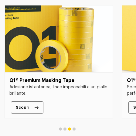
Q1® Premium Masking Tape
Q1®
Adesione istantanea, linee impeccabili e un giallo
Spec
brillante.
perf
Scopri
S