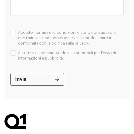
Accetto i termini e le condizioni e sono consapevole
che i miei dati saranno conservati in modo sicuro in
conformità con la
politica sulla privacy.
Autorizzo il trattamento dei dati personali per l'invio di
informazioni e pubblicità.