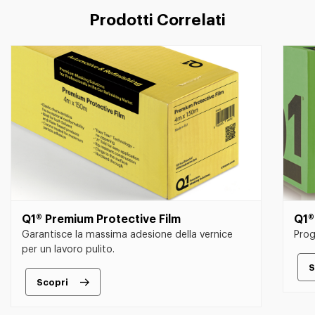
Prodotti Correlati
Q1® Premium Protective Film
Q1®
Garantisce la massima adesione della vernice
Prog
per un lavoro pulito.
S
Scopri